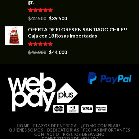
gr.
Valorado en
$
42.500
$
39.500
5.00
de 5
OFERTA DE FLORES EN SANTIAGO CHILE!!
Caja con 18 Rosas Importadas
Valorado en
$
46.000
$
44.000
5.00
de 5
HOME
PLAZOS DE ENTREGA
¿COMO COMPRAR?
QUIENES SOMOS
DEDICATORIAS
FECHAS IMPORTANTES
CONTACTO
PRECIOS DESPACHO
CONVERTIDOR DE MONEDA