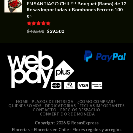
EN SANTIAGO CHILE!! Bouquet (Ramo) de 12
Rosas Importadas + Bombones Ferrero 100
gr.
Valorado en
$
42.500
$
39.500
5.00
de 5
HOME
PLAZOS DE ENTREGA
¿COMO COMPRAR?
QUIENES SOMOS
DEDICATORIAS
FECHAS IMPORTANTES
CONTACTO
PRECIOS DESPACHO
CONVERTIDOR DE MONEDA
Copyright 2026 ©
RosasExpress
Florerías – Florerías en Chile - Flores regalos y arreglos