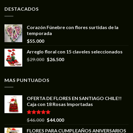
DESTACADOS
Corazón Fúnebre con flores surtidas de la
temporada
$
55.000
Arreglo floral con 15 claveles seleccionados
$
29.000
$
26.500
MAS PUNTUADOS
OFERTA DE FLORES EN SANTIAGO CHILE!!
Caja con 18 Rosas Importadas
Valorado en
$
46.000
$
44.000
5.00
de 5
FLORES PARA CUMPLEAÑOS ANIVERSARIOS