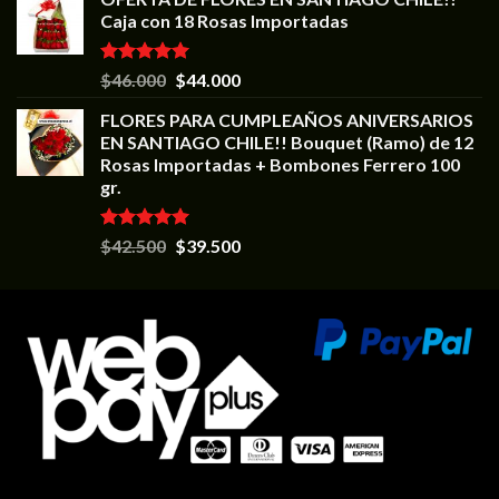
Caja con 18 Rosas Importadas
Valorado en
$
46.000
$
44.000
5.00
de 5
FLORES PARA CUMPLEAÑOS ANIVERSARIOS
EN SANTIAGO CHILE!! Bouquet (Ramo) de 12
Rosas Importadas + Bombones Ferrero 100
gr.
Valorado en
$
42.500
$
39.500
5.00
de 5