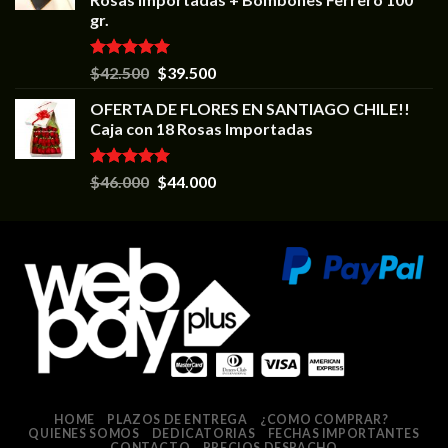
gr.
Valorado en
$
42.500
$
39.500
5.00
de 5
OFERTA DE FLORES EN SANTIAGO CHILE!!
Caja con 18 Rosas Importadas
Valorado en
$
46.000
$
44.000
5.00
de 5
HOME
PLAZOS DE ENTREGA
¿COMO COMPRAR?
QUIENES SOMOS
DEDICATORIAS
FECHAS IMPORTANTES
CONTACTO
PRECIOS DESPACHO