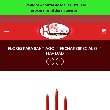
Pedidos a contar desde las 18:00 se
procesaran al día siguiente
Skip
to
content
FLORES PARA SANTIAGO
/
FECHAS ESPECIALES
/
NAVIDAD