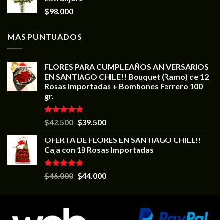
$
98.000
MAS PUNTUADOS
FLORES PARA CUMPLEAÑOS ANIVERSARIOS
EN SANTIAGO CHILE!! Bouquet (Ramo) de 12
Rosas Importadas + Bombones Ferrero 100
gr.
Valorado en
$
42.500
$
39.500
5.00
de 5
OFERTA DE FLORES EN SANTIAGO CHILE!!
Caja con 18 Rosas Importadas
Valorado en
$
46.000
$
44.000
5.00
de 5