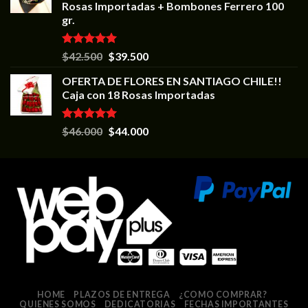
Rosas Importadas + Bombones Ferrero 100
gr.
Valorado en
$
42.500
$
39.500
5.00
de 5
OFERTA DE FLORES EN SANTIAGO CHILE!!
Caja con 18 Rosas Importadas
Valorado en
$
46.000
$
44.000
5.00
de 5
HOME
PLAZOS DE ENTREGA
¿COMO COMPRAR?
QUIENES SOMOS
DEDICATORIAS
FECHAS IMPORTANTES