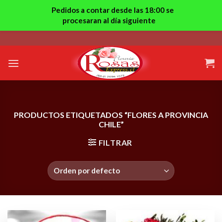
Pedidos a contar desde las 18:00 se
procesaran al día siguiente
Skip
to
content
PRODUCTOS ETIQUETADOS “FLORES A PROVINCIA
CHILE”
FILTRAR