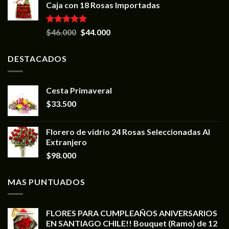
Caja con 18 Rosas Importadas
Valorado en
$
46.000
$
44.000
5.00
de 5
DESTACADOS
Cesta Primaveral
$
33.500
Florero de vidrio 24 Rosas Seleccionadas Al
Extranjero
$
98.000
MAS PUNTUADOS
FLORES PARA CUMPLEAÑOS ANIVERSARIOS
EN SANTIAGO CHILE!! Bouquet (Ramo) de 12