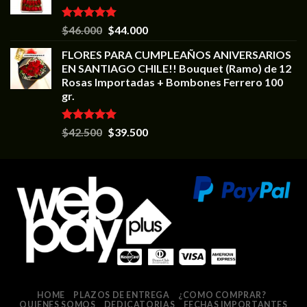
Valorado en
$
46.000
$
44.000
5.00
de 5
FLORES PARA CUMPLEAÑOS ANIVERSARIOS
EN SANTIAGO CHILE!! Bouquet (Ramo) de 12
Rosas Importadas + Bombones Ferrero 100
gr.
Valorado en
$
42.500
$
39.500
5.00
de 5
HOME
PLAZOS DE ENTREGA
¿COMO COMPRAR?
QUIENES SOMOS
DEDICATORIAS
FECHAS IMPORTANTES