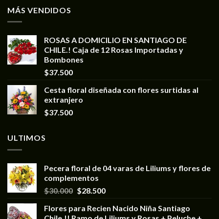
MÁS VENDIDOS
ROSAS A DOMICILIO EN SANTIAGO DE
CHILE.! Caja de 12 Rosas Importadas y
Bombones
$
37.500
Cesta floral diseñada con flores surtidas al
extranjero
$
37.500
ULTIMOS
Pecera floral de 04 varas de Liliums y flores de
complementos
$
30.000
$
28.500
Flores para Recien Nacido Niña Santiago
Chile.!! Ramo de Liliums y Rosas + Peluche +