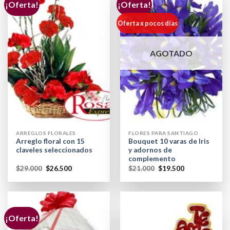
¡Oferta!
¡Oferta!
Oferta x pocos días
AGOTADO
ARREGLOS FLORALES
FLORES PARA SANTIAGO
Arreglo floral con 15
Bouquet 10 varas de Iris
claveles seleccionados
y adornos de
complemento
$
29.000
$
26.500
$
21.000
$
19.500
¡Oferta!