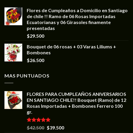
Flores de Cumpleaños a Domicilio en Santiago
de chile !! Ramo de 06 Rosas Importadas
Ecuatorianas y 06 Girasoles finamente
presentadas
$
29.500
Bouquet de 06 rosas + 03 Varas Liliums +
Bombones
$
26.500
MAS PUNTUADOS
FLORES PARA CUMPLEAÑOS ANIVERSARIOS
EN SANTIAGO CHILE!! Bouquet (Ramo) de 12
Rosas Importadas + Bombones Ferrero 100
gr.
Valorado en
$
42.500
$
39.500
5.00
de 5