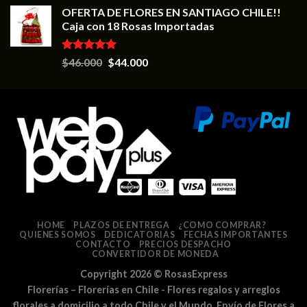
OFERTA DE FLORES EN SANTIAGO CHILE!!
Caja con 18 Rosas Importadas
Valorado en
$
46.000
$
44.000
5.00
de 5
HOME
PLAZOS DE ENTREGA
¿COMO COMPRAR?
QUIENES SOMOS
DEDICATORIAS
FECHAS IMPORTANTES
CONTACTO
PRECIOS DESPACHO
CONVERTIDOR DE MONEDA
Copyright 2026 ©
RosasExpress
Florerías – Florerías en Chile - Flores regalos y arreglos
florales a domicilio a todo Chile y el Mundo, Envío de Flores a