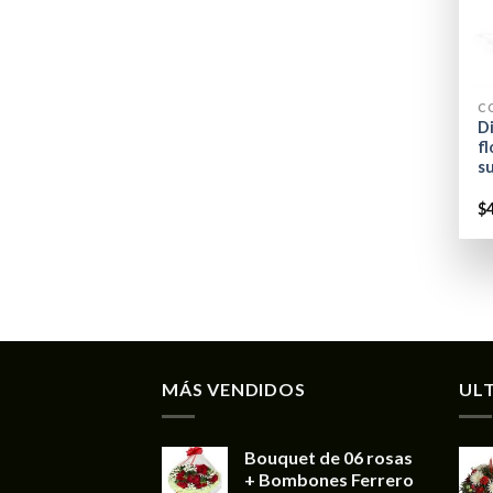
+
C
Di
fl
s
$
MÁS VENDIDOS
UL
Bouquet de 06 rosas
+ Bombones Ferrero