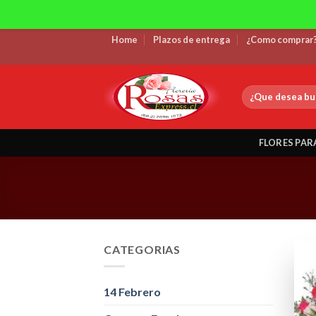
Skip
Home
Plazos de entrega
¿Como comprar
to
content
Buscar
por:
FLORES PAR
CATEGORIAS
14 Febrero