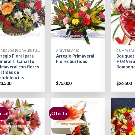
+
+
ARREGLOS FLORALES FÚNEBRES
ANIVERSARIO
CUMPLEA
reglo Floral para
Arreglo Primaveral
Bouquet 
uneral.!! Canasto
Flores Surtidas
+ 03 Vara
imaveral con flores
Bombon
urtidas de
ondolencias
33.500
$
75.000
$
26.500
rta!
¡Oferta!