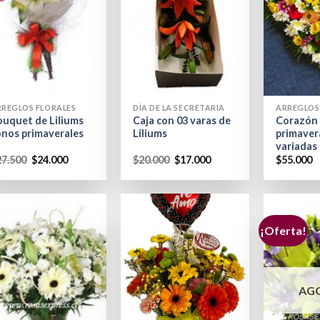
+
+
RREGLOS FLORALES
DÍA DE LA SECRETARIA
ARREGLOS
ouquet de Liliums
Caja con 03 varas de
Corazón
onos primaverales
Liliums
primavera
variadas
27.500
$
24.000
$
20.000
$
17.000
$
55.000
¡Oferta!
AG