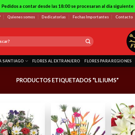
Pedidos a contar desde las 18:00 se procesaran al día siguiente
?
Quienes somos
Dedicatorias
Fechas Importantes
Contacto
A SANTIAGO
FLORES AL EXTRANJERO
FLORES PARA REGIONES
PRODUCTOS ETIQUETADOS “LILIUMS”