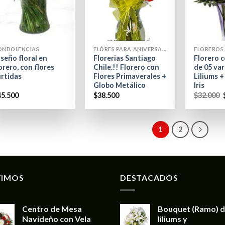
+
+
ONDOLENCIAS
FLÓRES PARA ANIVERSARIO
FLOREROS
seño floral en
Florerias Santiago
Florero 
orero, con flores
Chile.!! Florero con
de 05 var
urtidas
Flores Primaverales +
Liliums +
Globo Metálico
Iris
45.500
$
38.500
$
32.000
1
2
TIMOS
DESTACADOS
Centro de Mesa
Bouquet (Ramo) 
Navideño con Vela
liliums y