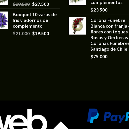
complementos
$
29.500
$
27.500
$
23.500
Bouquet 10 varas de
Iris y adornos de
Corona Funebre
complemento
Blanca con franja
flores con toques
$
21.000
$
19.500
Rosas y Gerberas 
Coronas Funebre
Santiago de Chile
$
75.000