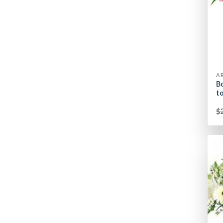
+
A
B
t
$