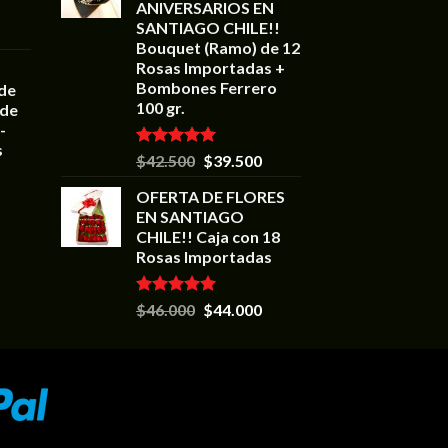
ANIVERSARIOS EN
SANTIAGO CHILE!!
Bouquet (Ramo) de 12
Rosas Importadas +
Bombones Ferrero
 de
100 gr.
 de
-
s
Valorado en
$
42.500
$
39.500
5.00
de 5
OFERTA DE FLORES
EN SANTIAGO
CHILE!! Caja con 18
Rosas Importadas
Valorado en
$
46.000
$
44.000
5.00
de 5