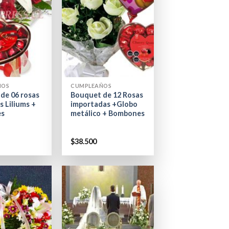
+
ÑOS
CUMPLEAÑOS
de 06 rosas
Bouquet de 12 Rosas
s Liliums +
importadas +Globo
es
metálico + Bombones
$
38.500