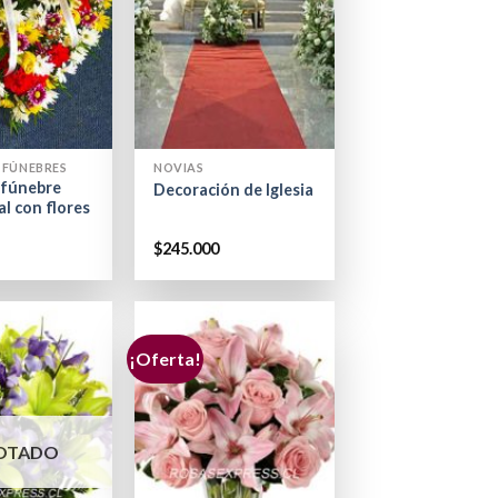
+
 FÚNEBRES
NOVIAS
 fúnebre
Decoración de Iglesia
l con flores
$
245.000
¡Oferta!
OTADO