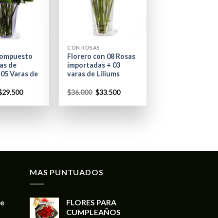
+
CON ROSAS
compuesto
Florero con 08 Rosas
as de
importadas + 03
 05 Varas de
varas de Liliums
$
29.500
$
36.000
$
33.500
MAS PUNTUADOS
de
FLORES PARA
CUMPLEAÑOS