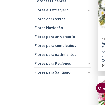
Coronas Funebres
Flores al Extranjero
Flores en Ofertas
Flores Navideño
+
Flóres para aniversario
Ar
Flóres para cumpleaños
F
pr
Flores para nacimientos
s
C
Flores para Regiones
$
Flores para Santiago
¡Ofe