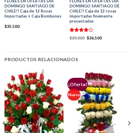
FLORES EN OFERTAS DIA
FLORES EN OFERTAS DIA
DOMINGO SANTIAGO DE
DOMINGO SANTIAGO DE
CHILE!! Caja de 12 Rosas
CHILE!! Caja de 12 rosas
Importadas + Caja Bombones
importadas finamente
presentadas
$
35.500
Valorado
$
39.000
$
36.500
en
4.00
de 5
PRODUCTOS RELACIONADOS
¡Oferta!
Nuevo