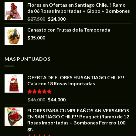
Flores en Ofertas en Santiago Chile.!! Ramo
de 06 Rosas Importadas + Globo + Bombones
$
27.500
$
24.000
Canasto con Frutas de la Temporada
$
35.000
MAS PUNTUADOS
OFERTA DE FLORES EN SANTIAGO CHILE!!
Caja con 18 Rosas Importadas
Valorado en
$
46.000
$
44.000
5.00
de 5
FLORES PARA CUMPLEAÑOS ANIVERSARIOS
EN SANTIAGO CHILE!! Bouquet (Ramo) de 12
Rosas Importadas + Bombones Ferrero 100
gr.