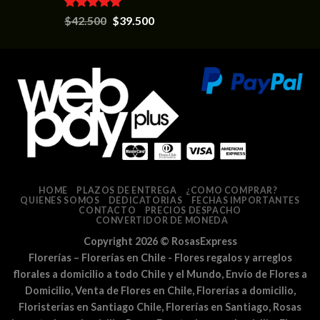
Valorado en
$
42.500
$
39.500
5.00
de 5
HOME
PLAZOS DE ENTREGA
¿COMO COMPRAR?
QUIENES SOMOS
DEDICATORIAS
FECHAS IMPORTANTES
CONTACTO
PRECIOS DESPACHO
CONVERTIDOR DE MONEDA
Copyright 2026 ©
RosasExpress
Florerías – Florerías en Chile - Flores regalos y arreglos
florales a domicilio a todo Chile y el Mundo, Envío de Flores a
Domicilio, Venta de Flores en Chile, Florerías a domicilio,
Floristerías en Santiago Chile, Florerías en Santiago, Rosas