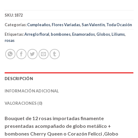
SKU:
1872
Categorías:
Cumpleaños
,
Flores Variadas
,
San Valentin
,
Toda Ocasión
Etiquetas:
Arreglo floral
,
bombones
,
Enamorados
,
Globos
,
Liliums
,
rosas
DESCRIPCIÓN
INFORMACIÓN ADICIONAL
VALORACIONES (0)
Bouquet de 12 rosas importadas finamente
presentadas acompañado de globo metálico +
bombones Cherry Queen o Corazón Felicci ,Globo