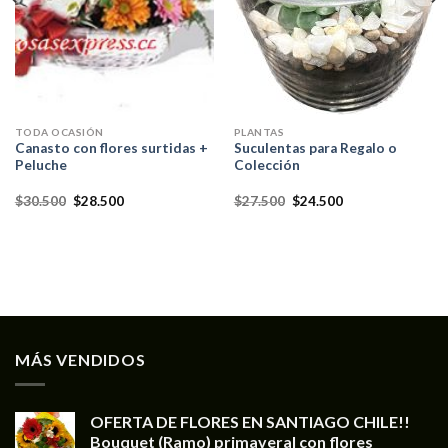
TODA OCASIÓN
PLANTAS
Canasto con flores surtidas +
Suculentas para Regalo o
Peluche
Colección
$
30.500
$
28.500
$
27.500
$
24.500
MÁS VENDIDOS
OFERTA DE FLORES EN SANTIAGO CHILE!!
Bouquet (Ramo) primaveral con flores