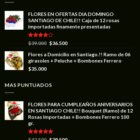
FLORES EN OFERTAS DIA DOMINGO
SANTIAGO DE CHILE!! Caja de 12 rosas
importadas finamente presentadas
Valorado
$
39.000
$
36.500
en
4.00
de 5
Flores a Domicilio en Santiago.!! Ramo de 06
girasoles + Peluche + Bombones Ferrero
$
35.000
MAS PUNTUADOS
FLORES PARA CUMPLEAÑOS ANIVERSARIOS
EN SANTIAGO CHILE!! Bouquet (Ramo) de 12
Rosas Importadas + Bombones Ferrero 100
gr.
Valorado en
$
42.500
$
39.500