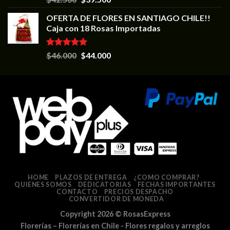
5.00
de 5
OFERTA DE FLORES EN SANTIAGO CHILE!!
Caja con 18 Rosas Importadas
Valorado en
$
46.000
$
44.000
5.00
de 5
HOME
PLAZOS DE ENTREGA
¿COMO COMPRAR?
QUIENES SOMOS
DEDICATORIAS
FECHAS IMPORTANTES
CONTACTO
PRECIOS DESPACHO
CONVERTIDOR DE MONEDA
Copyright 2026 ©
RosasExpress
Florerías – Florerías en Chile - Flores regalos y arreglos