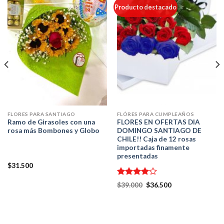
Producto destacado
FLORES PARA SANTIAGO
FLÓRES PARA CUMPLEAÑOS
Ramo de Girasoles con una
FLORES EN OFERTAS DIA
rosa más Bombones y Globo
DOMINGO SANTIAGO DE
CHILE!! Caja de 12 rosas
importadas finamente
presentadas
$
31.500
Valorado
$
39.000
$
36.500
en
4.00
de 5