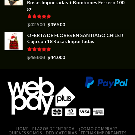
Rosas Importadas + Bombones Ferrero 100
gr.
Valorado en
$
42.500
$
39.500
5.00
de 5
OFERTA DE FLORES EN SANTIAGO CHILE!!
Caja con 18 Rosas Importadas
Valorado en
$
46.000
$
44.000
5.00
de 5
HOME
PLAZOS DE ENTREGA
¿COMO COMPRAR?
QUIENES SOMOS
DEDICATORIAS
FECHAS IMPORTANTES