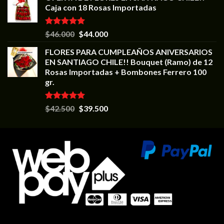
Caja con 18 Rosas Importadas
Valorado en
$
46.000
$
44.000
5.00
de 5
FLORES PARA CUMPLEAÑOS ANIVERSARIOS
EN SANTIAGO CHILE!! Bouquet (Ramo) de 12
Rosas Importadas + Bombones Ferrero 100
gr.
Valorado en
$
42.500
$
39.500
5.00
de 5